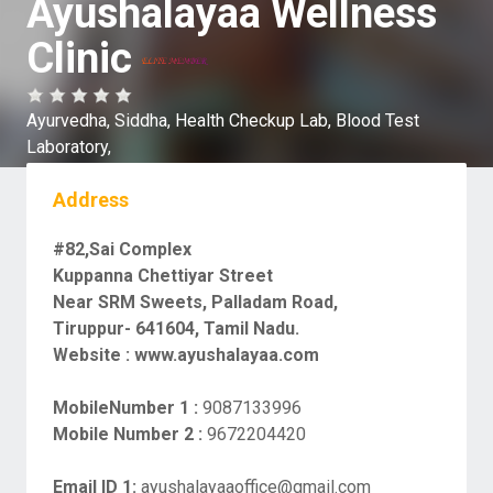
Ayushalayaa Wellness
Clinic
Ayurvedha,
Siddha,
Health Checkup Lab,
Blood Test
Laboratory,
Address
#82,Sai Complex
Kuppanna Chettiyar Street
Near SRM Sweets, Palladam Road,
Tiruppur- 641604, Tamil Nadu.
Website :
www.ayushalayaa.com
MobileNumber 1 :
9087133996
Mobile Number 2 :
9672204420
Email ID 1:
ayushalayaaoffice@gmail.com