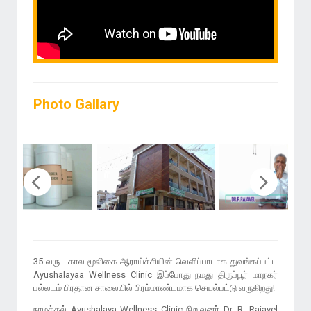
Photo Gallary
35 வருட கால மூலிகை ஆராய்ச்சியின் வெளிப்பாடாக துவங்கப்பட்ட
Ayushalayaa Wellness Clinic இப்போது நமது திருப்பூர் மாநகர்
பல்லடம் பிரதான சாலையில் பிரம்மாண்டமாக செயல்பட்டு வருகிறது!
நாமக்கல் Ayushalaya Wellness Clinic நிறுவனர் Dr. R. Rajavel