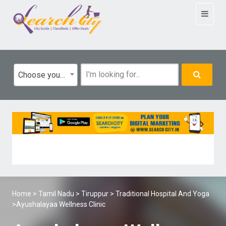
Toggle
navigat
Choose your category
Home
>
Tamil Nadu
>
Tiruppur
>
Traditional Hospital And Yoga
>Ayushalayaa Wellness Clinic