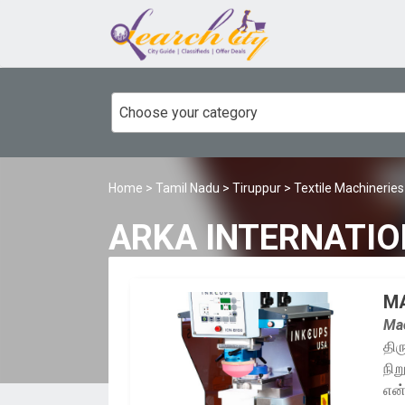
Choose your category
Home
>
Tamil Nadu
>
Tiruppur
>
Textile Machineries
ARKA INTERNATI
MA
Mac
திர
நிற
என்