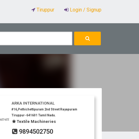
Tiruppur
Login / Signup
ARKA INTERNATIONAL
#16,Pethichettipuram 2nd Street Rayapuram
Tiruppur- 641601 Tamil Nadu.
ற்பனை
Textile Machineries
9894502750